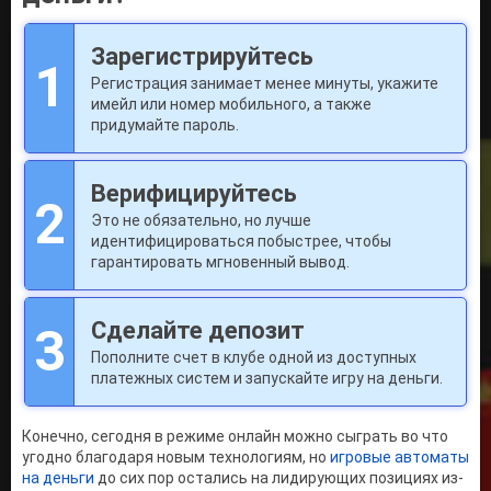
Зарегистрируйтесь
1
Регистрация занимает менее минуты, укажите
имейл или номер мобильного, а также
придумайте пароль.
Верифицируйтесь
2
Это не обязательно, но лучше
идентифицироваться побыстрее, чтобы
гарантировать мгновенный вывод.
Сделайте депозит
3
Пополните счет в клубе одной из доступных
платежных систем и запускайте игру на деньги.
Конечно, сегодня в режиме онлайн можно сыграть во что
угодно благодаря новым технологиям, но
игровые автоматы
на деньги
до сих пор остались на лидирующих позициях из-