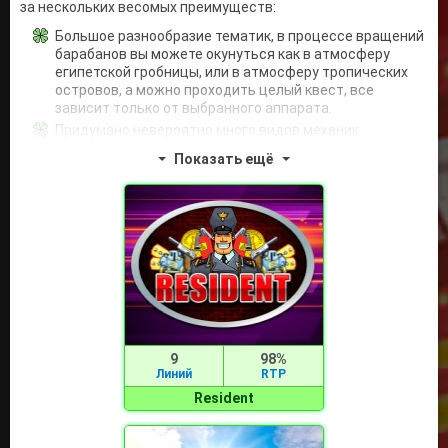
за нескольких весомых преимуществ:
Большое разнообразие тематик, в процессе вращений
барабанов вы можете окунуться как в атмосферу
египетской гробницы, или в атмосферу тропических
островов, а можно проходить целый квест, все
зависит только от выбранного аппарата.
Придумано невероятно много видов механик.
Казалось бы, из простой концепции с вращающимися
Показать ещё
барабанами сложно придумать что-то необычное, но
сегодня существуют каскадные слоты, аппараты с
двумя барабанами, у символов невероятное
количество возможных свойств, все это и привлекает
игроков.
Высокий процент отдачи, стандартно у
лицензированных
игровых автоматов с выводом денег
на карту Сбербанка
заложен RTP 92-98%, это очень
высокий показатель, который дает большие шансы на
победу.
Возможность потренироваться на любом слоте
9
98%
бесплатно. Даже не регистрируясь на игровом
Линий
RTP
портале, это дает шанс изучить правила без риска и
Resident
даже придумать какую-то свою стратегию, с которой
выигрыши будут выпадать чаще, а пустые спины реже.