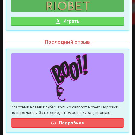
быструю регистрацию. Присоединяйтесь к клубу любителей
азарта и получайте бонусы за активность и верность.
Независимо от того, выберете ли вы играть на реальные
Играть
деньги или бесплатную версию в демо режиме, ваше
мобильное устройство станет вашим надежным партнером
в играх с реальным заносом.
Последний отзыв
Классный новый клубас, только саппорт может морозить
по паре часов. Зато выводят быро на кивас, прощаю.
Подробнее