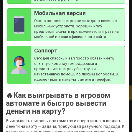
опций стоит отметить бонусную игру, рискованный
раунд, фриспины (уточните есть ли в них множитель) и
интересные возможности конкретных символов.
Мобильная версия
Около половины игроков заходят в казино с
мобильных устройств, хороший клуб
предложит скачать приложение или играть на
мобильной версии официального сайта.
Саппорт
Сегодня классный зал просто обязан иметь
опытную команду техподдержки и
предоставлять игроку быструю и
качественную помощь по любым вопросам. В
идеале - иметь лайв-чат, имейл и телефон.
🔥Как выигрывать в игровом
автомате и быстро вывести
деньги на карту?
Выигрывать в игровых автоматах и оперативно выводить
деньги на карту — задача, требующая разумного подхода. К
сожалению, магических формул для гарантированных