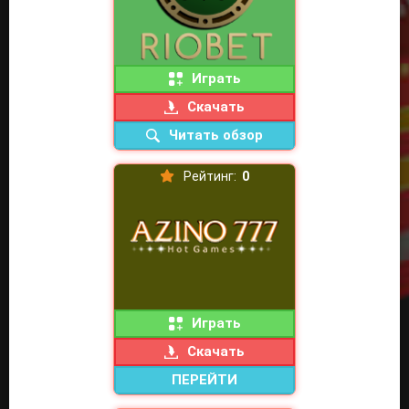
форматах игры и способах вывода средств из личного
аккаунта казино, а также дадим важные советы, которые
уберегут вас от ошибок, которые могут негативно
сказаться на простоте процедуры получения денег.
Играть
Игровые автоматы с мгновенным выводом денег на карту
Скачать
уже несколько десятилетий считаются самой популярной
азартной игрой в мире, они вытеснили с лидирующей
Читать обзор
позиции рулетку благодаря тому, что раньше размещать
механических одноруких бандитов было гораздо проще,
Рейтинг:
0
чем стол для рулетки, к которому обязательно нужно
ставить дилера.
Играть
Скачать
ПЕРЕЙТИ