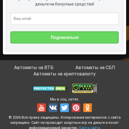
деньги на бонусные средства!
Автоматы на ВТБ
Автоматы на СБП
Автоматы на криптовалюту
Мы в соц. сетях:
© 2026 Все права защищены. Копирование материалов с сайта
запрещено. Сайт не проводит азартных игр на деньги и носит
информационный характер.
Карта сайта