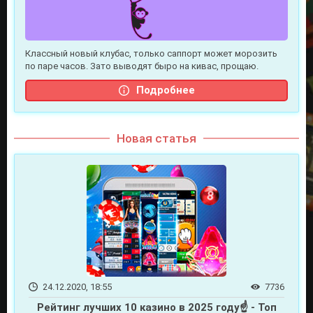
Novomatic
Видеопокеры
SlotV
Более 25000
97%
Общая информация
Механика
Классный новый клубас, только саппорт может морозить
Игры с
SlotV
Более 25000
97%
Лучшие слоты
Отдача
по паре часов. Зато выводят быро на кивас, прощаю.
живым
Фриспины
Бонусные игры
дилером
Подробнее
Риск-раунды
Турниры
Frank
Более 17000
96.8
Бренд, выпускающий игровые автоматы с быстрым
Новая статья
выводом денег на Сбербанк карту, открыт в Австрии в
Зная информацию из этой таблицы, уже будет гораздо
1976 году, предоставляет как механические
проще подобрать себе игровой клуб, отзывы говорят, что
однорукие бандиты по наземным казино во всем
лучшие
игровые автоматы в казино Плей Фортуна
. Так как
мире, так и для онлайн залов. Прославился линейкой
сегодня мы рассматриваем именно игровые автоматы с
гаминаторов, которые выходили до 2004 года,
быстрым выводом денег на карту Сбербанка – остановимся
именно они и входят в категорию классических.
именно на этом, самом популярном виде игрового софта.
🎮Новые аппараты, доступные в
современных залах с выводом
Для начала, стоит понимать
разницу между классическими
24.12.2020, 18:55
7736
Несложно догадаться, что к новым слотам относятся
слотами и новыми, разделение на
продукты, выпущенные в последние 10 лет, у них
Рейтинг лучших 10 казино в 2025 году☝ - Топ