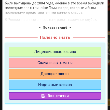
Читать обзор
были выпущены до 2004 года, именно в это время выходили
последние слоты линейки Гаминаторв, которые и были
последними представителями данного класса.
Посмотреть еще
В России и данные аппараты играли в наземных клубах,
В этой статье вы узнаете все тонкости пополнения
также механические однорукие бандиты были установлены
депозита и получения выплат на карту самого популярного
Показать ещё
тут и там во всех крупных городах, говорят, какое-то время
российского банка, а также получите рекомендации по
некоторые из них даже стояли в московском
выбору игровых клубов и аппаратов, чтобы максимально
Полезно знать
метрополитене.
увеличить свои шансы выйти в плюс и осуществить
главное желание каждого любителя азарта – выигрывать!
У всех таких слотов устаревшая графика, что и логично,
ведь им уже по 20 лет, однако их простота и хорошая
Лицензионные казино
отдача навсегда купили целое поколение игроков, которые
и сегодня активно хотят катать в любимые игрушки, но уже
Скачать автоматы
в режиме онлайн. Даже новое поколение гемблеров часто
начинают свой путь именно с классики, так как это простой
Дающие слоты
дающий софт, в котором уверены миллионы людей по всему
СНГ. Рассмотрим самых популярных разработчиков
🎲Выбираем игровой клуб, с
классических игровых автоматов с мгновенным выводом
Надежные казино
которого можно быстро
денег на Сбербанк.
выводить деньги на Сбер
Все статьи
Итак, самое важное – это именно выбор игрового зала, так
как именно от него будет зависеть как выбор доступного