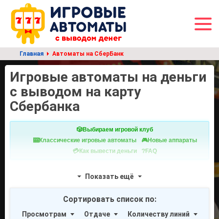
Главная
Автоматы на СберБанк
Игровые автоматы на деньги
с выводом на карту
Сбербанка
🎲Выбираем игровой клуб
🎰Классические игровые автоматы
🎮Новые аппараты
💳Как вывести деньги
❔FAQ
Каждый игрок, который любит катать в слоты,
Показать ещё
сталкивается с вопросом вывода денег из казино.
Варианты способов получения выплат индивидуальны для
Сортировать список по:
каждого отдельно взятого зала, однако игровые автоматы
с выводом на карту Сбербанка есть почти повсюду, потому
Просмотрам
Отдаче
Количеству линий
сегодня мы подробно рассмотрим именно эту платежную