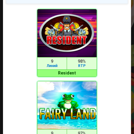
систему.
Рейтинг:
3.8
9
98%
Играть
Линий
RTP
Resident
Скачать
Читать обзор
Рейтинг:
0
9
97%