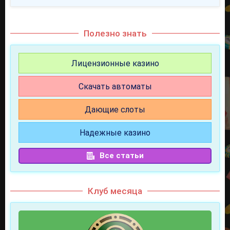
технологиями криптовалют. Эти автоматы позволяют
игрокам делать ставки в Bitcoin, а также выводить
выигрыши в виде криптовалюты, обеспечивая анонимность
и безопасность транзакций. Преимущество такого подхода
Полезно знать
заключается в том, что он обходит традиционные
банковские системы, позволяя осуществлять быстрые и
недорогие транзакции без необходимости раскрывать
Лицензионные казино
личную информацию. Кроме того, использование
криптовалюты в игровых автоматах открывает доступ к
Скачать автоматы
игре для пользователей со всего мира, даже если они
находятся в регионах с ограниченными финансовыми
Дающие слоты
услугами. А для тех, кто предпочитает более традиционные
методы вывода средств, существуют
игровые автоматы с
выводом на ЮMoney
, обеспечивающие гибкость и удобство
Надежные казино
в финансовых операциях.
Все статьи
Рейтинг:
3.8
Клуб месяца